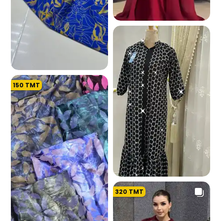
4.3 K
150
TMT
1.5 K
320
TMT
4.2 K