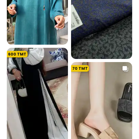
600
TMT
926
70
TMT
609