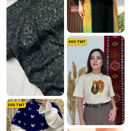
400
TMT
7.3 K
200
TMT
1.3 K