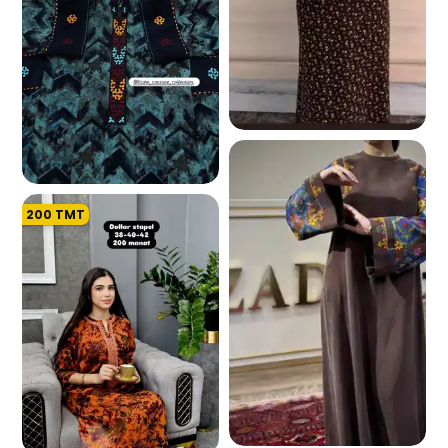
1.1 K
200
TMT
768