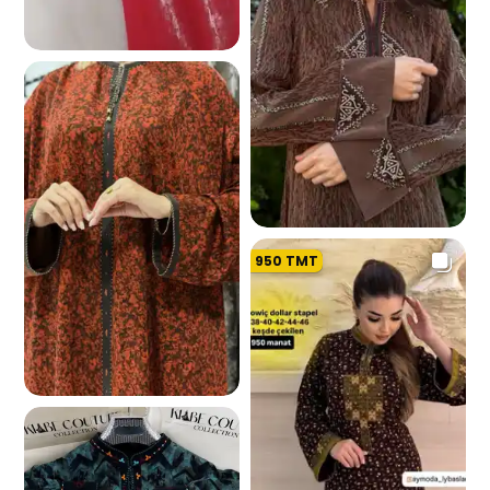
7.8 K
950
TMT
8.6 K
1.4 K