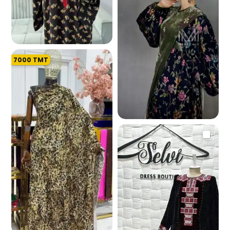
7000
TMT
5.1 K
4.4 K