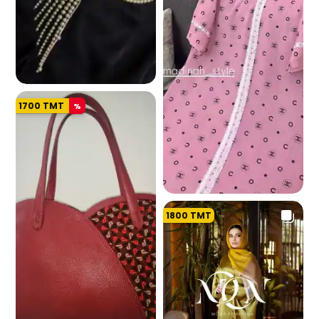
1700
TMT
%
1.5 K
1800
TMT
663