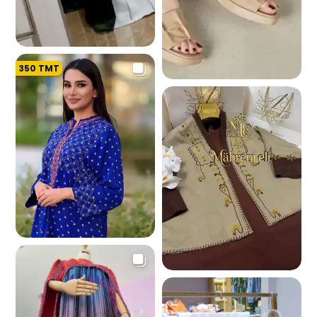
350
TMT
3.8 K
4.8 K
3.5 K
1.8 K