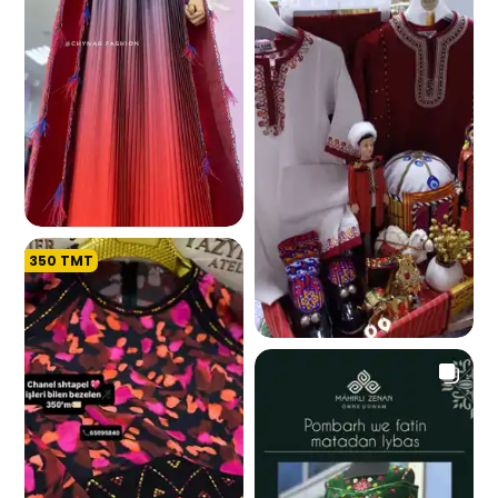
350
TMT
5.4 K
1.6 K