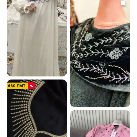
772
630
TMT
%
1.0 K
4.8 K