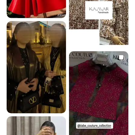
2.9 K
6.9 K
737