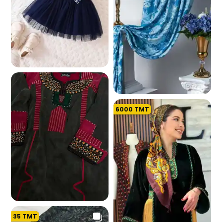
1.4 K
6000
TMT
334
35
TMT
41.2 K