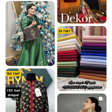
4.1 K
25
TMT
4.9 K
150
TMT
947
51