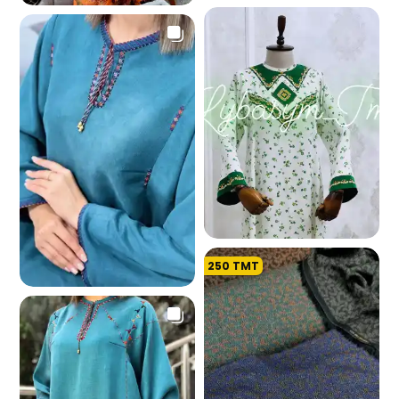
895
1.0 K
250
TMT
8.7 K
1.1 K