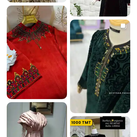
4.8 K
6.7 K
851
1000
TMT
6.3 K