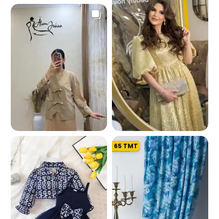
7.1 K
65
TMT
737
8.7 K