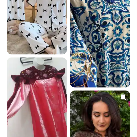
3.7 K
7.0 K