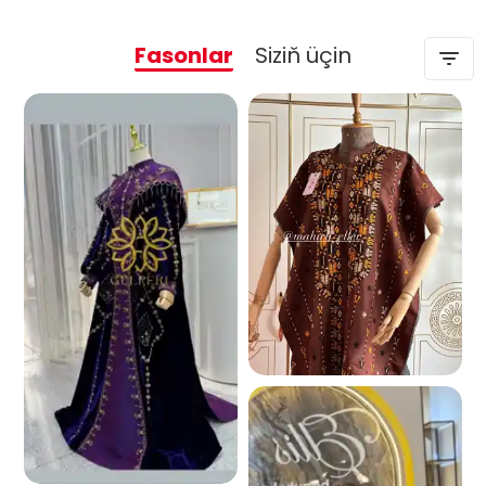
Fasonlar
Siziň üçin
5.5 K