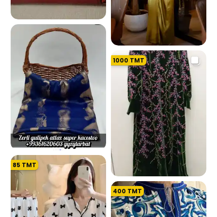
2.3 K
1000
TMT
5.2 K
85
TMT
615
400
TMT
824