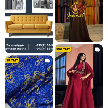
950
TMT
1.2 K
35
TMT
214.6 K