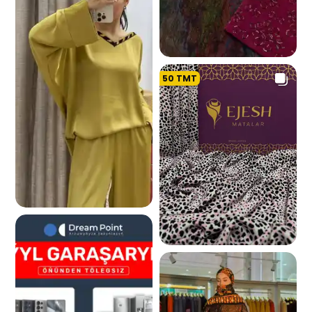
50
TMT
1.6 K
3.7 K
815