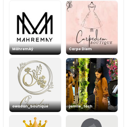
MähremAý
Carpe Diem
owadan_boutique
jemile_tach