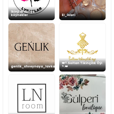
Ikinji el satlyk
köýnekler
El_isleri
👑🪡Soltan Tikinçilik Öýi
genlik_shveynaya_lavka
🪡👑