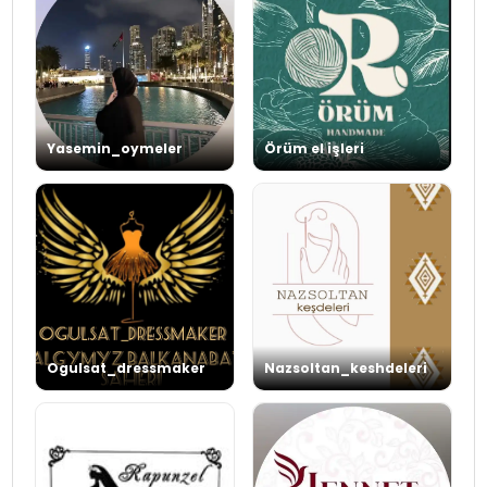
Yasemin_oymeler
Örüm el işleri
Ogulsat_dressmaker
Nazsoltan_keshdeleri