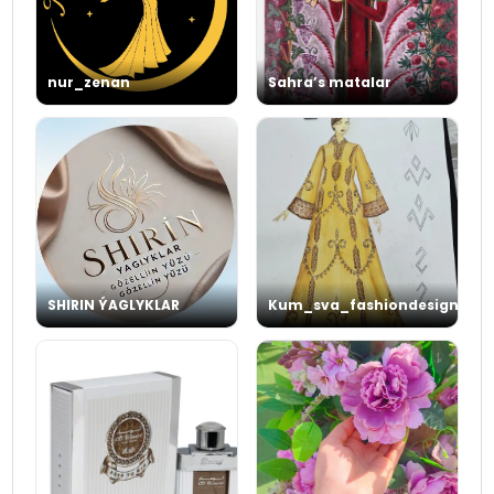
nur_zenan
Sahra’s matalar
SHIRIN ÝAGLYKLAR
Kum_sva_fashiondesigner