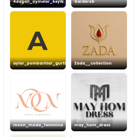
4dogan_oymeler_keyik
Garderob
aylar_pombarhlar_gurtly
Zada__collection
moon_moda_feminina
may_hom_dress