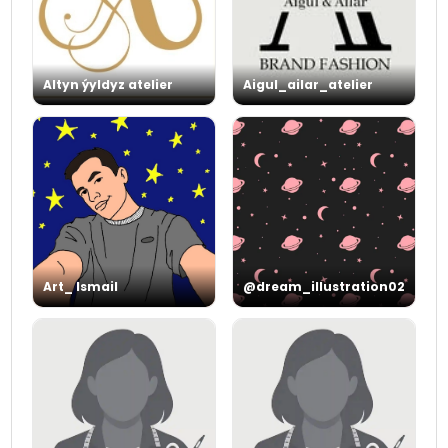
Altyn ýyldyz atelier
Aigul_ailar_atelier
Art_ Ismail
@dream_illustration02