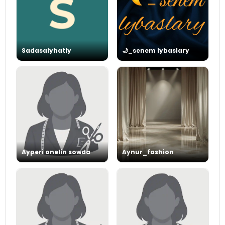
Sadasalyhatly
🌙_senem lybaslary
Ayperi onelin sowda
Aynur_fashion