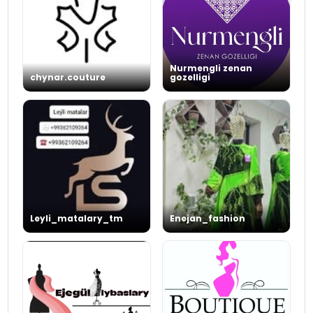
Nurmengli zenan
chynar.couture
gozelligi
Leyli_matalary_tm
Enejan_fashion