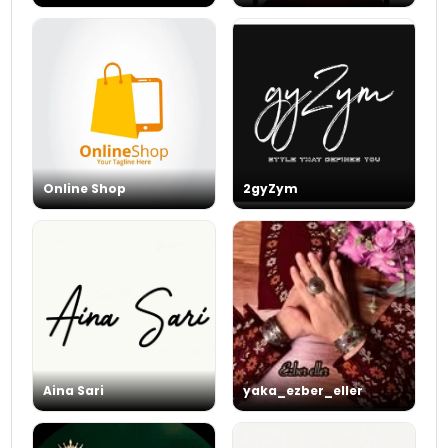
Online Shop
2gyZym
Aina Sari
yaka_ezber_eller