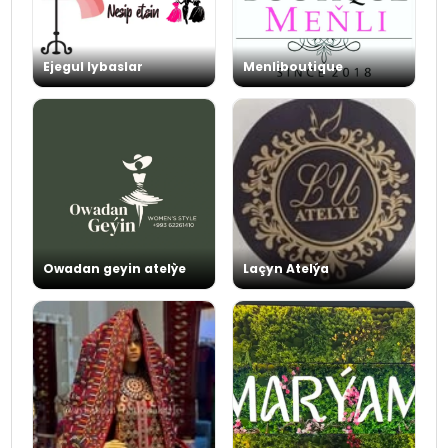
Ejegul lybaslar
Menliboutique
Owadan geyin atelỳe
Laçyn Atelýa