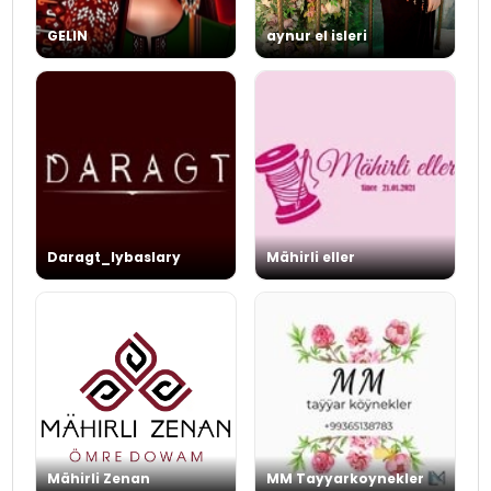
GELIN
aynur el isleri
Daragt_lybaslary
Mähirli eller
Mähirli Zenan
MM Tayyarkoynekler