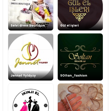
Selvi dress boutique
Gül el işleri
Jennet Yyldyzy
SOltan_fashion