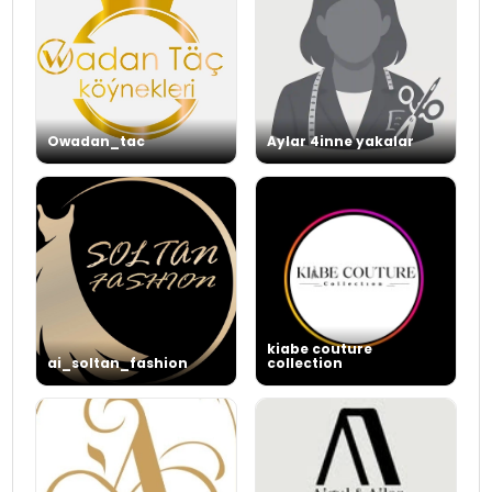
Owadan_tac
Aylar 4inne yakalar
kiabe couture
ai_soltan_fashion
collection