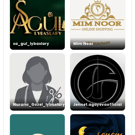
sa_gul_lybaslary
Mim Noor
Nurana_Gozel_lybaslary
Jennet.agayevaofficial