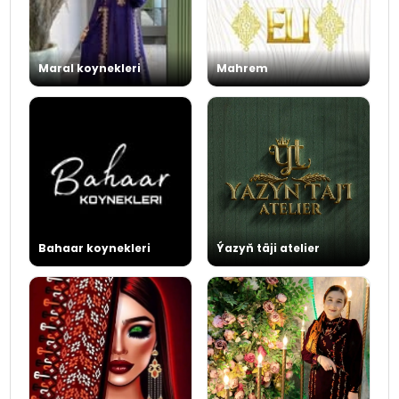
Maral koynekleri
Mahrem
Bahaar koynekleri
Ýazyň täji atelier