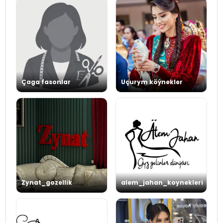
Çaga fasonlar
Uçurym köýnekler
Zynat_gozellik
alem_jahan_koynekleri