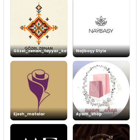
Gözel_zenan_tayyar_koynekler
Naýbaşy Style
Ejesh_matalar
Ayam_shop