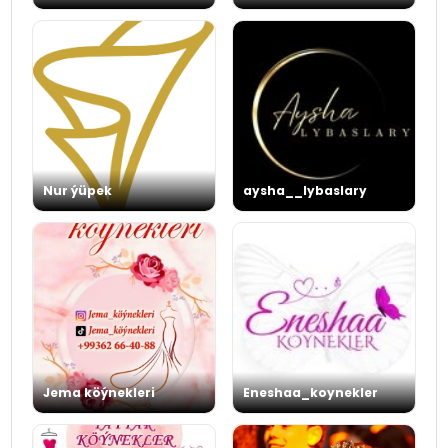
Nur ýüpek
aysha__lybaslary
Jema köýnekleri
Eneshaa_koynekler