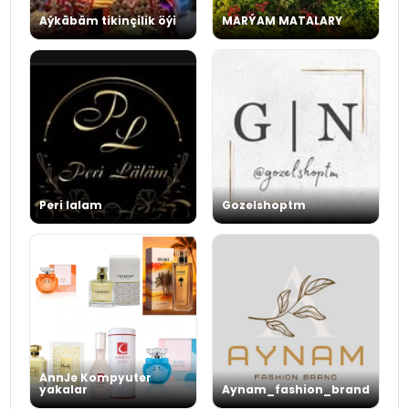
Aýkäbäm tikinçilik öýi
MARÝAM MATALARY
Peri lalam
Gozelshoptm
AnnJe Kompyuter
yakalar
Aynam_fashion_brand