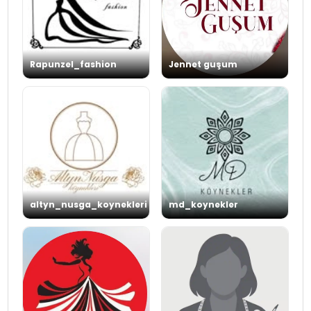
Rapunzel_fashion
Jennet guşum
altyn_nusga_koynekleri
md_koynekler