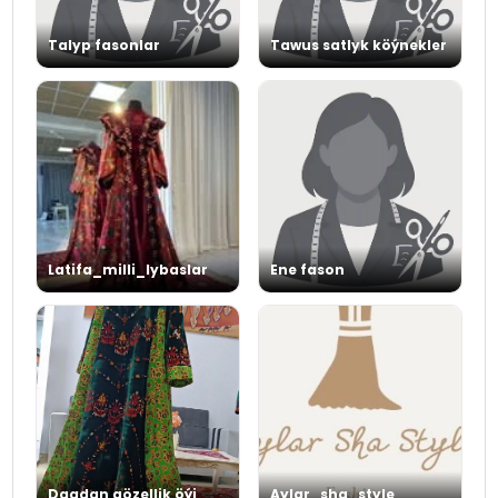
Talyp fasonlar
Tawus satlyk köýnekler
Latifa_milli_lybaslar
Ene fason
Dagdan gözellik öýi
Aylar_sha_style