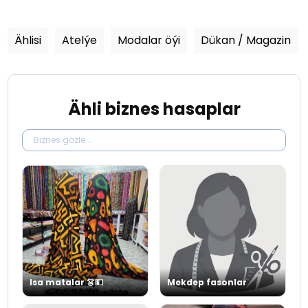
Ählisi
Atelýe
Modalar öýi
Dükan / Magazin
Ähli biznes hasaplar
Isa matalar 👗💵
Mekdep fasonlar