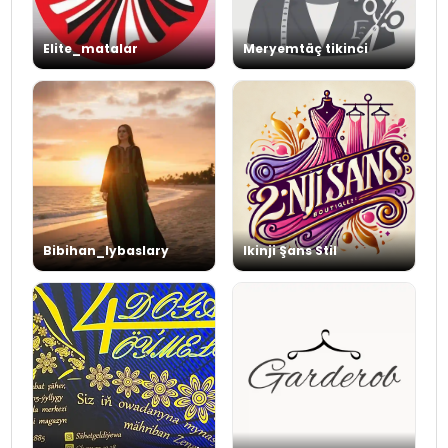
Elite_matalar
Meryemtäç tikinci
Bibihan_lybaslary
Ikinji Şans Stil