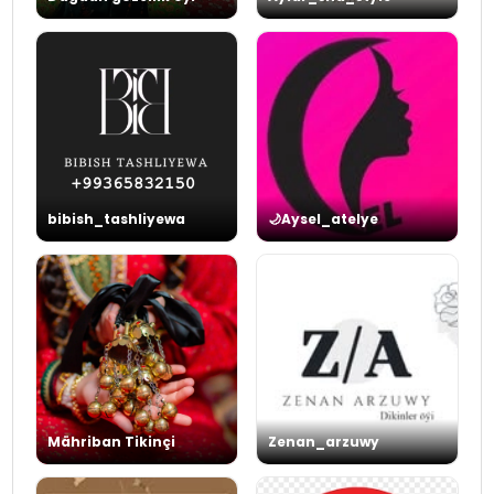
bibish_tashliyewa
🌙Aysel_atelye
Mähriban Tikinçi
Zenan_arzuwy