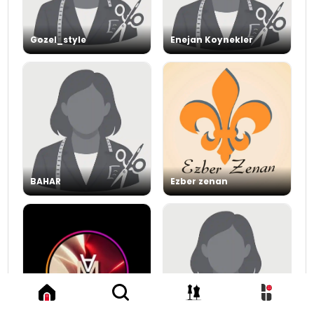
Gozel_style
Enejan Koynekler
BAHAR
Ezber zenan