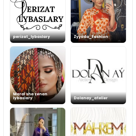
perizat_lybaslary
Zyýada_Fashion
Maral sha zenan
lybaslary
Dolanay_atelier