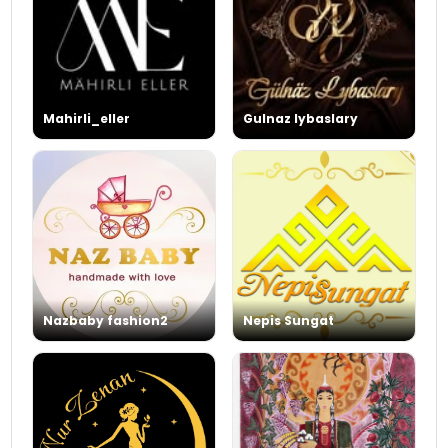
Mahirli_eller
Gulnaz lybaslary
Nazbaby fashion2
Nepis Sungat