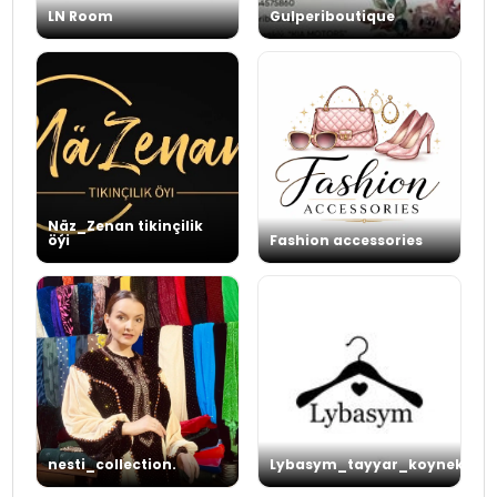
LN Room
Gulperiboutique
Näz_Zenan tikinçilik
öýi
Fashion accessories
nesti_collection.
Lybasym_tayyar_koynekleri