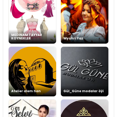
MEDINAM TAYYAR
KOYNEKLER
Myahri Yaz
Atelier alem han
Gül_Güne modalar öýi