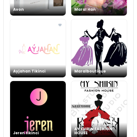
Avon
Maral Han
Ayjahan Tikinci
Maralboutique
AY SHIRIN FASHION
Jeren tikinci
HOUSE